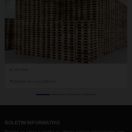
01.10.2020
Paletes em equilíbrio
Eles são um jogador-chave no fluxo de mercadorias em
toda a Europa: euro paletes. Equilibrar a demanda e a
disponibilidade de paletes em toda a Europa está se
tornando um desafio cada vez mais complexo. Jens Müller,
Chefe da Organização de Gerenciamento de Rede da
DACHSER, explica como a DACHSER lida com isso.
BOLETIM INFORMATIVO
Registe-se agora e receba as últimas notícias relacionadas com