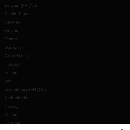
Belgium
(
FR
NL
)
Czech Republic
Denmark
Finland
France
Germany
Great Britain
Hungary
Ireland
Italy
Luxembourg
(
FR
DE
)
Netherlands
Norway
Poland
Portugal