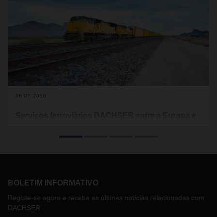
26.07.2019
Serviços ferroviários DACHSER entre a Europa e
a Ásia
Provedor global de logística A DACHSER oferece uma
alternativa ao frete aéreo e marítimo otimizado por tempo e
custo. A DACHSER Rail Services usa a “Nova Rota da Seda”
e a rota trans-siberiana para conectar a China e os
principais locais econômicos da Europa.
BOLETIM INFORMATIVO
Registe-se agora e receba as últimas notícias relacionadas com
DACHSER