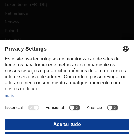
Luxembourg
(
FR
DE
)
Netherlands
Norway
Poland
Portugal
Romania
Slovakia
Spain
Sweden
Switzerland
(
DE
FR
)
Turkey
OCEANIA
Australia
New Zealand