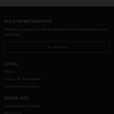
passar em certos testes. Esses testes simulam várias
condições em relação a, por exemplo, pressão,
temperatura, esmagamento e impacto que podem surgir
durante o transporte.
BOLETIM INFORMATIVO
Em 1º de janeiro de 2020, requisitos mais rigorosos sobre
Registe-se agora e receba as últimas notícias relacionadas com
baterias e células de lítio entrarão em vigor para todos os
DACHSER
modos de transporte em todo o mundo. No futuro, um
resumo de teste compatível com UN 38.3.5 deve ser
Se inscrever
enviado para todas as baterias e células de lítio fabricadas
após 30 de junho de 2003 (por exemplo, UN3480, UN3481,
UN3091, UN3090), bem como para todos os veículos
LEGAL
movidos a bateria fabricados após junho 30 de 2003 (isto é,
ONU 3171). Fazer isso será de responsabilidade conjunta
Marca
dos fabricantes e distribuidores desses produtos.
Política de Privacidade
De acordo com as companhias aéreas e companhias de
Definições de cookies
navegação, esses documentos podem ser solicitados à
DACHSER. Por isso, solicitamos aos nossos clientes que
SOBRE NÓS
disponibilizem esses documentos para todas as baterias e
células de lítio mencionadas, para que possamos, por sua
Localizações mundiais
vez, disponibilizá-las em toda a cadeia de suprimentos.
Mediaroom