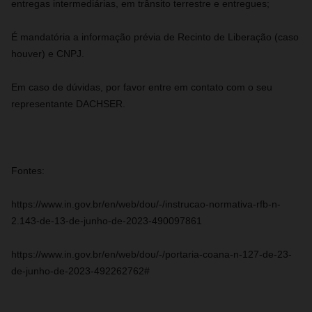
entregas intermediárias, em trânsito terrestre e entregues;
É mandatória a informação prévia de Recinto de Liberação (caso
houver) e CNPJ.
Em caso de dúvidas, por favor entre em contato com o seu
representante DACHSER.
Fontes:
https://www.in.gov.br/en/web/dou/-/instrucao-normativa-rfb-n-
2.143-de-13-de-junho-de-2023-490097861
https://www.in.gov.br/en/web/dou/-/portaria-coana-n-127-de-23-
de-junho-de-2023-492262762#