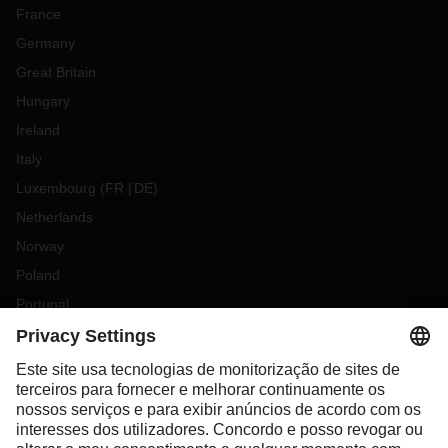
France
Germany
Great Britain
Hungary
Ireland
Italy
Luxembourg
(
FR
DE
)
Netherlands
Norway
Poland
Portugal
Romania
Slovakia
Spain
Sweden