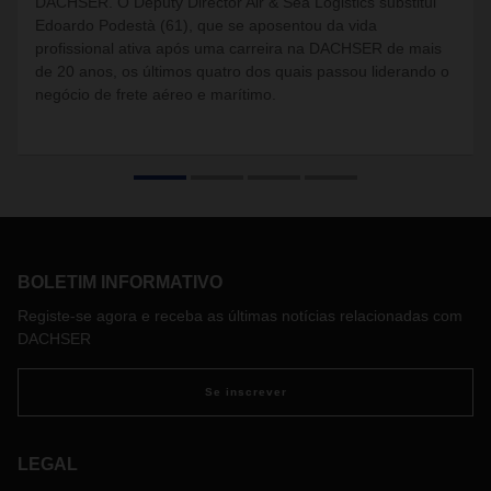
DACHSER. O Deputy Director Air & Sea Logistics substitui
Edoardo Podestà (61), que se aposentou da vida
profissional ativa após uma carreira na DACHSER de mais
de 20 anos, os últimos quatro dos quais passou liderando o
negócio de frete aéreo e marítimo.
BOLETIM INFORMATIVO
Registe-se agora e receba as últimas notícias relacionadas com
DACHSER
Se inscrever
LEGAL