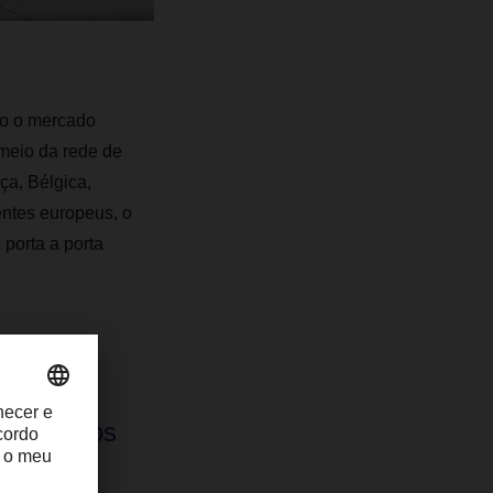
do o mercado
 meio da rede de
ça, Bélgica,
entes europeus, o
porta a porta
manal
s desafios
ientes