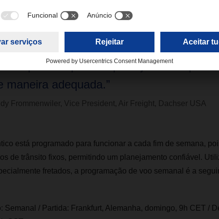
nfrentam. Eles nos pediram para fornecer
e transporte eficiente e oportuna para mov
ua carga entre os Estados Unidos e a Eur
orma que lhes permita planejar e cumprir s
e maneira adequada.”
dy Frommenwiler, Vice President, Air Freight, Dachser USA
ntico está programado para funcionar a cada fim de semana, poi
s de trânsito fixos, permitindo um planejamento confiável. Util
ecialmente fretados, a programação de voo semanal é a seguin
: Semanal / Partida: Frankfurt, Alemanha, domingo, 9h CET / D