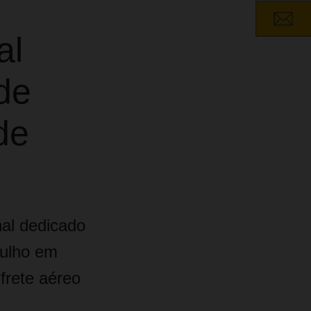
al
de
de
al dedicado
julho em
frete aéreo