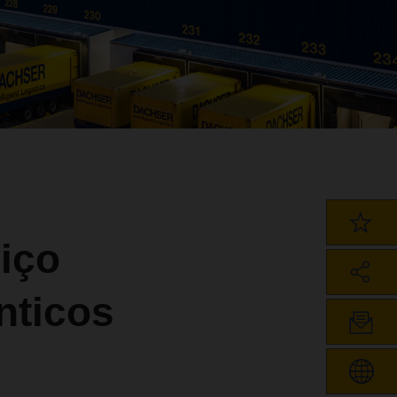
iço
nticos