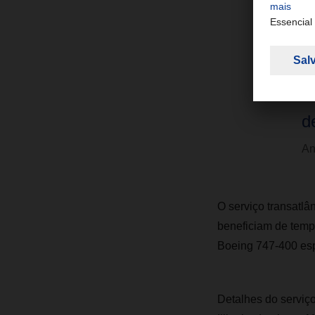
e
d
s
f
d
An
O serviço transatlâ
beneficiam de tempo
Boeing 747-400 esp
Detalhes do serviço