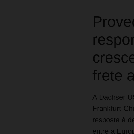
Proved
respo
cresc
frete 
A Dachser U
Frankfurt-Ch
resposta à d
entre a Euro