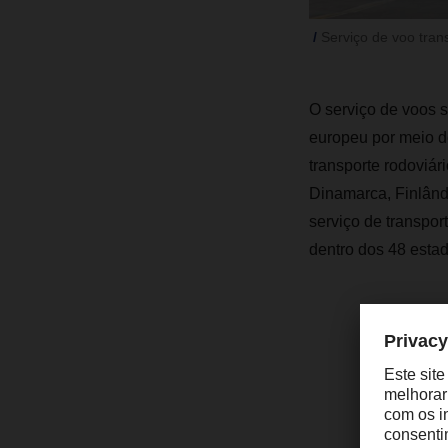
Serviço de voo tran
O serviço de voos 
europeu por meio de
transporte rodoviár
Dinamarca, Finlând
serviço de transpo
dentro dos 48 estad
“
d
d