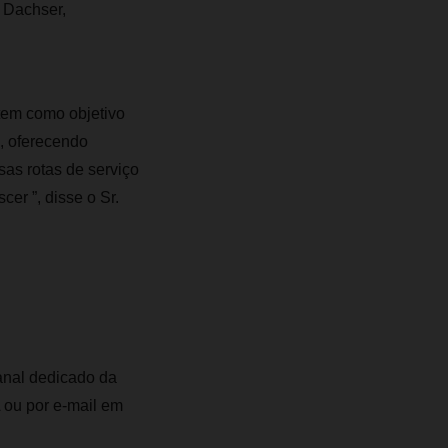
 Dachser,
 tem como objetivo
e, oferecendo
as rotas de serviço
er ”, disse o Sr.
anal dedicado da
 ou por e-mail em