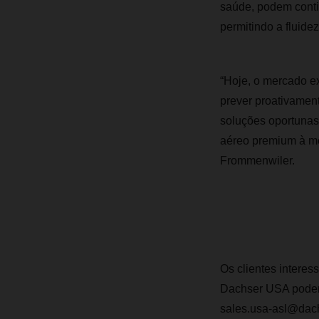
saúde, podem conti
permitindo a fluide
“Hoje, o mercado ex
prever proativament
soluções oportunas,
aéreo premium à me
Frommenwiler.
Os clientes interes
Dachser USA podem 
sales.usa-asl@dach