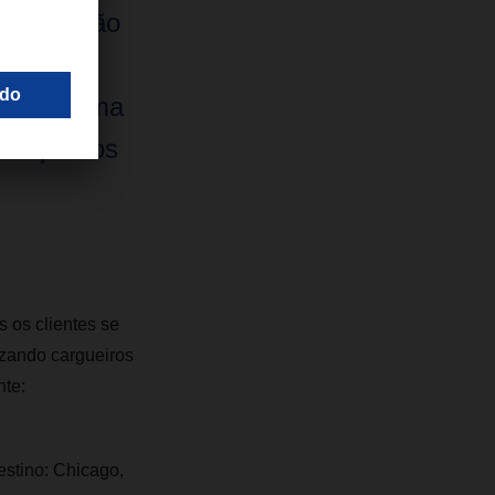
 uma opção
imentar
opa de uma
eus prazos
s os clientes se
izando cargueiros
te:
estino: Chicago,