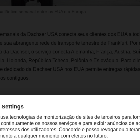
satlântico semanal entre os EUA e a Europa
semanais da Dachser USA conecta seus clientes dos EUA a to
 sua abrangente rede de transporte terrestre de Frankfurt. Por
io da Dachser, o serviço conecta Alemanha, França, Áustria, Suí
ia, Holanda, República Tcheca, Polônia e Eslováquia. Para cli
rte dedicado da Dachser USA nos EUA permite entregas rápidas 
os contíguos.
Este novo serviço de voo transatlântico se
edicado oferece uma solução para os atuai
e capacidade de carga aérea que nossos cl