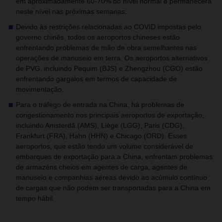
em aproximadamente 60-70% do nível normal e permanecerá
neste nível nas próximas semanas.
Devido às restrições relacionadas ao COVID impostas pelo
governo chinês, todos os aeroportos chineses estão
enfrentando problemas de mão de obra semelhantes nas
operações de manuseio em terra. Os aeroportos alternativos
de PVG, incluindo Pequim (BJS) e Zhengzhou (CGO) estão
enfrentando gargalos em termos de capacidade de
movimentação.
Para o tráfego de entrada na China, há problemas de
congestionamento nos principais aeroportos de exportação,
incluindo Amsterdã (AMS), Liège (LGG), Paris (CDG),
Frankfurt (FRA), Hahn (HHN) e Chicago (ORD). Esses
aeroportos, que estão tendo um volume considerável de
embarques de exportação para a China, enfrentam problemas
de armazéns cheios em agentes de carga, agentes de
manuseio e companhias aéreas devido ao acúmulo contínuo
de cargas que não podem ser transportadas para a China em
tempo hábil.