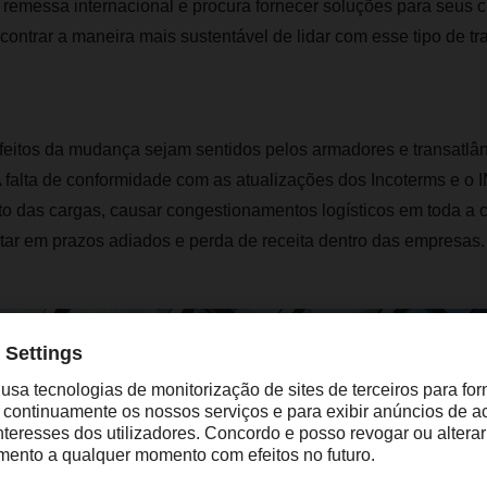
e remessa internacional e procura fornecer soluções para seus 
ontrar a maneira mais sustentável de lidar com esse tipo de tr
feitos da mudança sejam sentidos pelos armadores e transatlân
 falta de conformidade com as atualizações dos Incoterms e o
to das cargas, causar congestionamentos logísticos em toda a 
tar em prazos adiados e perda de receita dentro das empresas.