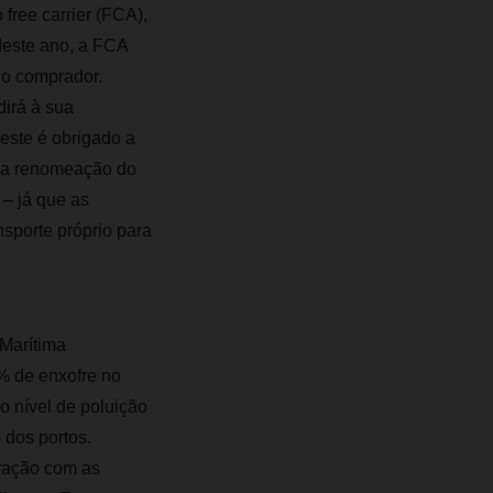
free carrier (FCA),
deste ano, a FCA
do comprador.
irá à sua
este é obrigado a
 a renomeação do
– já que as
sporte próprio para
Marítima
% de enxofre no
o nível de poluição
 dos portos.
ração com as