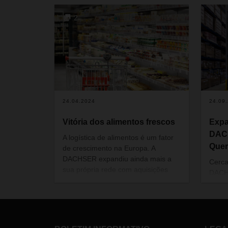
2
24.04.2024
24.09
Vitória dos alimentos frescos
Exp
DAC
A logística de alimentos é um fator
Quer
de crescimento na Europa. A
DACHSER expandiu ainda mais a
Cerca
sua própria rede com aquisições
DACHS
pioneiras e está investindo na ação
Sempr
climática e na digitalização. Os seus
logís
parceiros de rede no continente
dar u
também se beneficiam disto.
temos
DACH