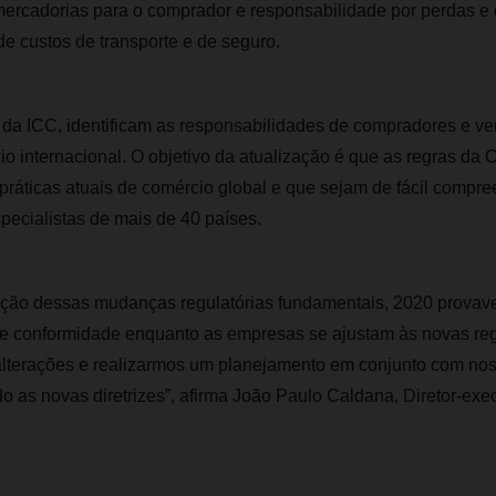
 mercadorias para o comprador e responsabilidade por perdas e
e custos de transporte e de seguro.
 da ICC, identificam as responsabilidades de compradores e v
o internacional. O objetivo da atualização é que as regras da
ráticas atuais de comércio global e que sejam de fácil compree
pecialistas de mais de 40 países.
ão dessas mudanças regulatórias fundamentais, 2020 provave
de conformidade enquanto as empresas se ajustam às novas reg
lterações e realizarmos um planejamento em conjunto com no
 as novas diretrizes”, afirma João Paulo Caldana, Diretor-exe