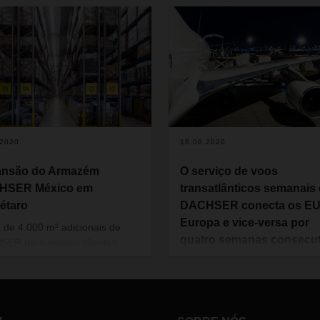
.2020
18.08.2020
ansão do Armazém
O serviço de voos
HSER México em
transatlânticos semanais
étaro
DACHSER conecta os EU
Europa e vice-versa por
 de 4.000 m² adicionais de
quatro semanas consecut
ER para nossos clientes.
de sucesso
e focada nas necessidades
ticas de nossos clientes e em
A partir do final de julho deste
m melhor suporte na região,
programa premium charter da
 o prazer de informar que a
DACHSER USA foi desenvolvi
SER possui um novo