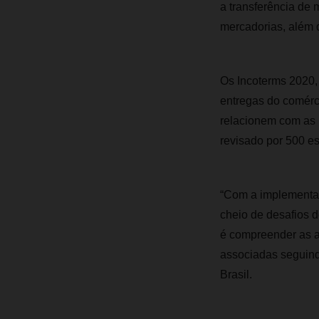
a transferência de
mercadorias, além d
Os Incoterms 2020,
entregas do comérci
relacionem com as p
revisado por 500 es
“Com a implementaç
cheio de desafios 
é compreender as a
associadas seguindo
Brasil.