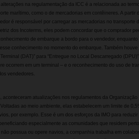
alterações na regulamentação da ICC é a relacionada ao termo 
orte marítimo, como o de mercadorias em contêineres. A partir 
edor é responsável por carregar as mercadorias no transporte 
etriz dos Incoterms, eles podem concordar que o comprador ped
conhecimento de embarque a bordo para o vendedor, enquanto 
o esse conhecimento no momento do embarque. Também houve
 Terminal (DAT)” para “Entregue no Local Descarregado (DPU)” 
e ocorrem em um terminal – e o reconhecimento do uso de tran
 dos vendedores.
, aconteceram atualizações nos regulamentos da Organização 
 Voltadas ao meio ambiente, elas estabelecem um limite de 0,5
ios, por exemplo. Esse é um dos esforços da IMO para reduzir 
 beneficiando especialmente as comunidades que residem perto
não possua ou opere navios, a companhia trabalha em colabo