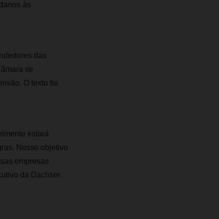
 danos às
endedores das
 Câmara se
nsão. O texto foi
lmente estará
ras. Nosso objetivo
ssas empresas
cutivo da Dachser