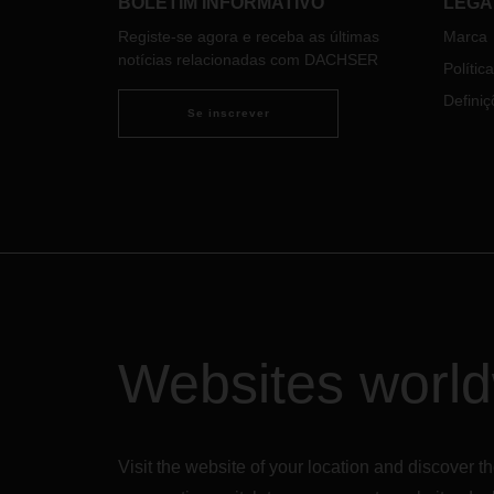
BOLETIM INFORMATIVO
LEGA
armaz
Registe-se agora e receba as últimas
Marca
Marqu
notícias relacionadas com DACHSER
Polític
Definiç
Se inscrever
Websites worl
Visit the website of your location and discove