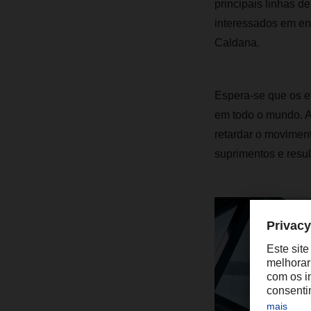
principais linhas d
interessados em enc
Caldana.
Espera-se que os e
em todo o mundo. A
retardar o movimen
suprimentos e resul