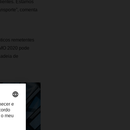
clientes. Estamos
ansporte”, comenta
ticos remetentes
 IMO 2020 pode
cadeia de