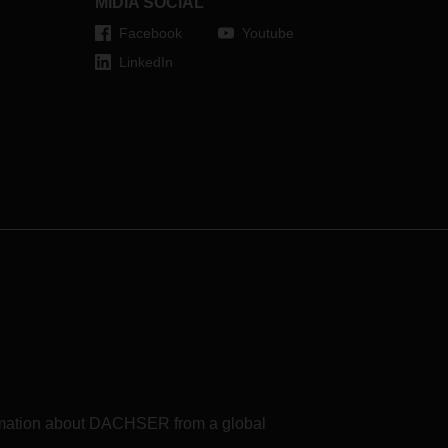
MÍDIA SOCIAL
 de
empos
Facebook
Youtube
LinkedIn
 de
ção
odas
lemas
formation about DACHSER from a global