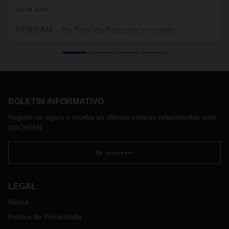
24.08.2023
FERCAM – Do Tirol do Sul para o mundo
DACHSER e FERCAM estão ligadas por uma parceria de
longa data. A empresa familiar de Bolzano cuida da
distribuição de todas as remessas de carga geral com bens
industriais e de consumo da rede europeia DACHSER na
Itália desde 2003 e alimenta as remessas correspondentes
da Itália para esta rede. Ambas as empresas têm muito em
BOLETIM INFORMATIVO
comum – e isso também se aplica à sua história corporativa.
Registe-se agora e receba as últimas notícias relacionadas com
DACHSER
Se inscrever
LEGAL
Marca
Política de Privacidade