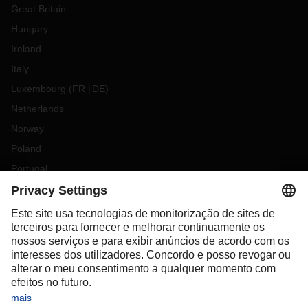
Great Britain
Hungary
Ireland
Italy
Luxembourg
(
FR
DE
)
Netherlands
Norway
Poland
Portugal
Romania
Slovakia
Spain
Sweden
Switzerland
(
DE
FR
)
Turkey